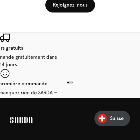
Rejoignez-nous
rs gratuits
mande gratuitement dans
 14 jours.
e première commande
e manquez rien de SARDA —
ction vous attend déjà !
Suisse