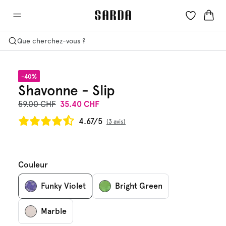
Que cherchez-vous ?
-40%
Shavonne - Slip
59.00 CHF
35.40 CHF
4.67/5
3 avis
Couleur
Funky Violet
Bright Green
Marble