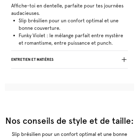
Affiche-toi en dentelle, parfaite pour tes journées
audacieuses.
Slip brésilien pour un confort optimal et une
bonne couverture.
Funky Violet : le mélange parfait entre mystère
et romantisme, entre puissance et punch.
ENTRETIEN ET MATIÈRES
52% Les fils recyclés
Ne pas blanchir
Lavage professionnel exclu
Séchage à la machine exclu
30°C Programme modéré
°
30
Repassage exclu
Coton:12%, Polyamide:67%, Elasthanne:21%
Nos conseils de style et de taille:
Slip brésilien pour un confort optimal et une bonne