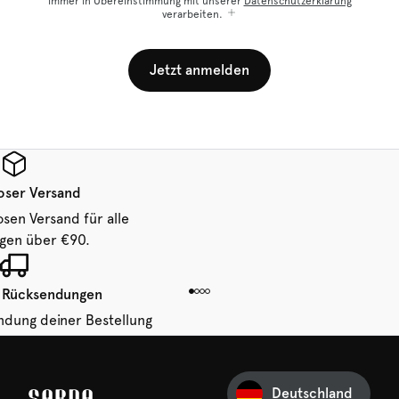
immer in Übereinstimmung mit unserer
Datenschutzerklärung
verarbeiten.
Jetzt anmelden
oser Versand
osen Versand für alle
ngen über €90.
 Rücksendungen
ndung deiner Bestellung
 von 14 Tagen.
Deutschland
Ihre erste Bestellung