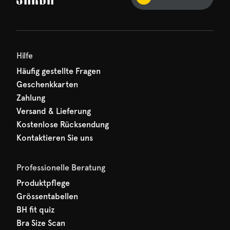
und verpassen Sie nichts
hr erster Rabatt wartet
n auf Sie!
Hilfe
Häufig gestellte Fragen
Geschenkkarten
Zahlung
Versand & Lieferung
Kostenlose Rücksendung
Kontaktieren Sie uns
Professionelle Beratung
Produktpflege
Grössentabellen
BH fit quiz
Bra Size Scan