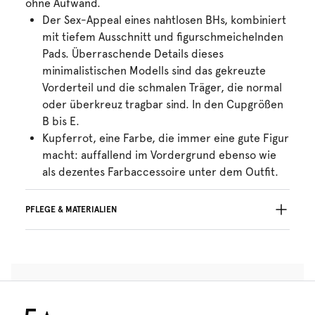
ohne Aufwand.
Der Sex-Appeal eines nahtlosen BHs, kombiniert
mit tiefem Ausschnitt und figurschmeichelnden
Pads. Überraschende Details dieses
minimalistischen Modells sind das gekreuzte
Vorderteil und die schmalen Träger, die normal
oder überkreuz tragbar sind. In den Cupgrößen
B bis E.
Kupferrot, eine Farbe, die immer eine gute Figur
macht: auffallend im Vordergrund ebenso wie
als dezentes Farbaccessoire unter dem Outfit.
PFLEGE & MATERIALIEN
Nicht bleichen
Keine professionelle Reinigung
Nicht im Wäschetrockner trocknen
30°C Schonwaschgang
°
30
Nicht bügein