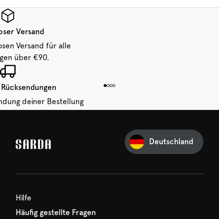
oser Versand
osen Versand für alle
ngen über €90.
 Rücksendungen
ndung deiner Bestellung
 von 14 Tagen.
Deutschland
Ihre erste Bestellung
und verpassen Sie nichts
hr erster Rabatt wartet
n auf Sie!
Hilfe
Häufig gestellte Fragen