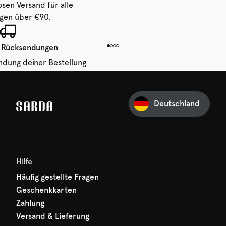
osen Versand für alle
ngen über €90.
 Rücksendungen
ndung deiner Bestellung
 von 14 Tagen.
Deutschland
Ihre erste Bestellung
und verpassen Sie nichts
hr erster Rabatt wartet
n auf Sie!
Hilfe
Häufig gestellte Fragen
Geschenkkarten
Zahlung
Versand & Lieferung