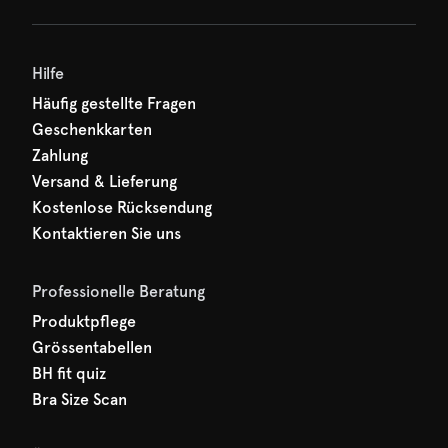
hr erster Rabatt wartet
n auf Sie!
Hilfe
Häufig gestellte Fragen
Geschenkkarten
Zahlung
Versand & Lieferung
Kostenlose Rücksendung
Kontaktieren Sie uns
Professionelle Beratung
Produktpflege
Grössentabellen
BH fit quiz
Bra Size Scan