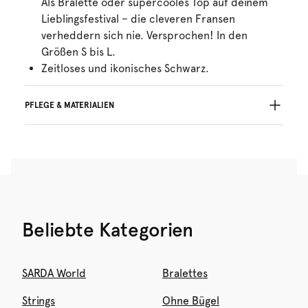
Als Bralette oder supercooles Top auf deinem
Lieblingsfestival – die cleveren Fransen
verheddern sich nie. Versprochen! In den
Größen S bis L.
Zeitloses und ikonisches Schwarz.
PFLEGE & MATERIALIEN
Nicht bleichen
Keine professionelle Reinigung
Nicht im Wäschetrockner trocknen
30°C Schonwaschgang
°
30
Nicht bügein
Polyamid:45%, Polyester:42%, Elasthan:13%
Beliebte Kategorien
SARDA World
Bralettes
Strings
Ohne Bügel