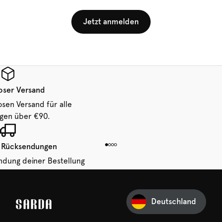
Jetzt anmelden
oser Versand
osen Versand für alle
ngen über €90.
 Rücksendungen
ndung deiner Bestellung
 von 14 Tagen.
Deutschland
Ihre erste Bestellung
und verpassen Sie nichts