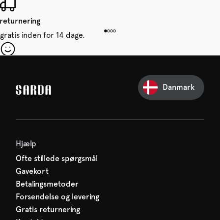
 returnering
gratis inden for 14 dage.
 din første ordre
e glip af noget fra SARDA —
Danmark
venter allerede på dig!
Hjælp
Ofte stillede spørgsmål
Gavekort
Betalingsmetoder
Forsendelse og levering
Gratis returnering