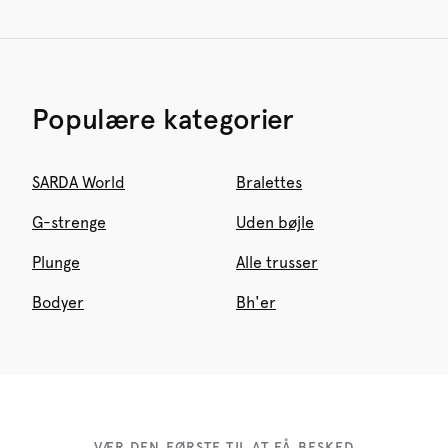
Populære kategorier
SARDA World
Bralettes
G-strenge
Uden bøjle
Plunge
Alle trusser
Bodyer
Bh'er
VÆR DEN FØRSTE TIL AT FÅ BESKED