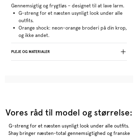
Gennemsigtig og frygtløs – designet til at lave larm.
G-streng for et næsten usynligt look under alle
outfits.
Orange shock: neon-orange broderi på din krop,
og ikke andet.
PLEJE OG MATERIALER
77% Recycled yarns
Må ikke bleges
Må ikke renses professionelt
Må ikke tørretumbles
Vaskes i hånden
Må ikke stryges
Bomuld:19%, Polyamid:38%, Polyester:32%,
Vores råd til model og størrelse:
Elastan:11%
G-streng for et næsten usynligt look under alle outfits.
Shay bringer næsten-total gennemsigtighed og franske