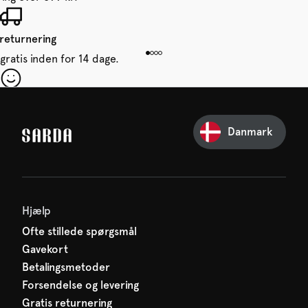
 returnering
gratis inden for 14 dage.
 din første ordre
e glip af noget fra SARDA —
Danmark
venter allerede på dig!
Hjælp
Ofte stillede spørgsmål
Gavekort
Betalingsmetoder
Forsendelse og levering
Gratis returnering