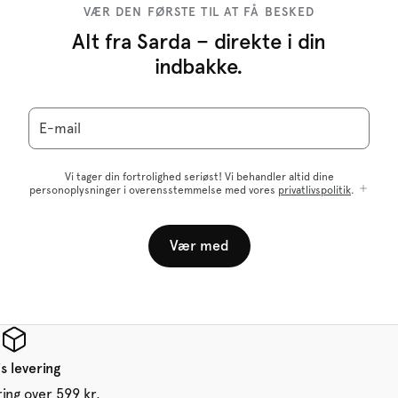
VÆR DEN FØRSTE TIL AT FÅ BESKED
Alt fra Sarda – direkte i din
indbakke.
E-mail
Vi tager din fortrolighed seriøst! Vi behandler altid dine
personoplysninger i overensstemmelse med vores
privatlivspolitik
.
Vær med
s levering
ring over 599 kr.