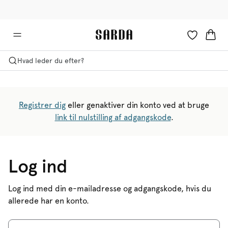
✉ Få 10% rabat på din første ordre!
🚚 Gratis levering over 599 kr.
Hvad leder du efter?
Registrer dig
eller genaktiver din konto ved at bruge
link til nulstilling af adgangskode
.
Log ind
Log ind med din e-mailadresse og adgangskode, hvis du
allerede har en konto.