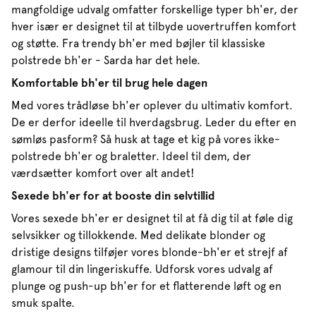
mangfoldige udvalg omfatter forskellige typer bh'er, der
hver især er designet til at tilbyde uovertruffen komfort
og støtte. Fra trendy bh'er med bøjler til klassiske
polstrede bh'er - Sarda har det hele.
Komfortable bh'er til brug hele dagen
Med vores trådløse bh'er oplever du ultimativ komfort.
De er derfor ideelle til hverdagsbrug. Leder du efter en
sømløs pasform? Så husk at tage et kig på vores ikke-
polstrede bh'er og braletter. Ideel til dem, der
værdsætter komfort over alt andet!
Sexede bh'er for at booste din selvtillid
Vores sexede bh'er er designet til at få dig til at føle dig
selvsikker og tillokkende. Med delikate blonder og
dristige designs tilføjer vores blonde-bh'er et strejf af
glamour til din lingeriskuffe. Udforsk vores udvalg af
plunge og push-up bh'er for et flatterende løft og en
smuk spalte.