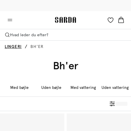
✉ Få 10% rabat på din første ordre!
🚚 Gratis levering over 599 kr.
Hvad leder du efter?
LINGERI
BH'ER
Bh'er
Med bøjle
Uden bøjle
Med vattering
Uden vattering