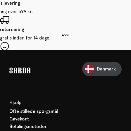
s levering
ring over 599 kr.
 returnering
gratis inden for 14 dage.
 din første ordre
e glip af noget fra SARDA —
Danmark
venter allerede på dig!
Hjælp
Ofte stillede spørgsmål
Gavekort
Betalingsmetoder