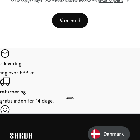
personoplysninger i overensstemmelse med vores
privatlivspolitik
.
Vær med
s levering
ring over 599 kr.
 returnering
gratis inden for 14 dage.
 din første ordre
e glip af noget fra SARDA —
Danmark
venter allerede på dig!