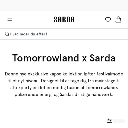
✉ Få 10% rabat på din første ordre!
🚚 Gratis levering over 599 kr.
Hvad leder du efter?
Tomorrowland x Sarda
Denne nye eksklusive kapselkollektion løfter festivalmode
til et nyt niveau. Designet til at tage dig fra mainstage til
afterparty er det en modig fusion af Tomorrowlands
pulserende energi og Sardas dristige håndværk.