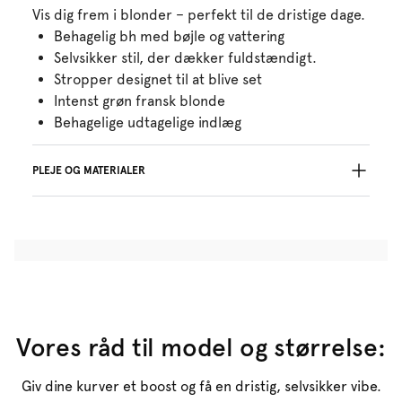
Vis dig frem i blonder – perfekt til de dristige dage.
Behagelig bh med bøjle og vattering
Selvsikker stil, der dækker fuldstændigt.
Stropper designet til at blive set
Intenst grøn fransk blonde
Behagelige udtagelige indlæg
PLEJE OG MATERIALER
Må ikke bleges
Må ikke renses professionelt
Må ikke tørretumbles
30 °C, skånevask
°
30
Må ikke stryges
Bomuld:13%, Polyamid:34%, Polyester:44%,
Elastan:9%
Vores råd til model og størrelse:
Giv dine kurver et boost og få en dristig, selvsikker vibe.