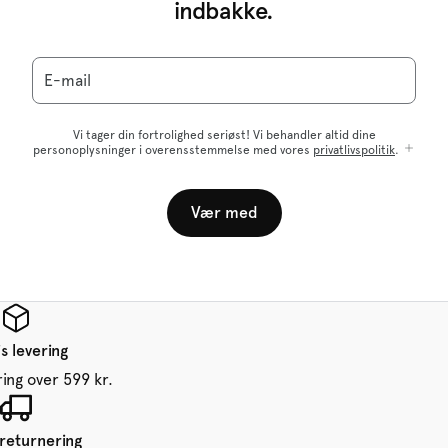
indbakke.
E-mail
Vi tager din fortrolighed seriøst! Vi behandler altid dine
personoplysninger i overensstemmelse med vores
privatlivspolitik
.
Vær med
s levering
ring over 599 kr.
 returnering