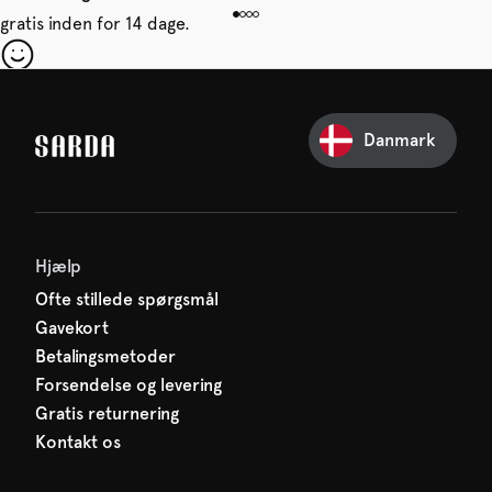
gratis inden for 14 dage.
 din første ordre
e glip af noget fra SARDA —
Danmark
venter allerede på dig!
Hjælp
Ofte stillede spørgsmål
Gavekort
Betalingsmetoder
Forsendelse og levering
Gratis returnering
Kontakt os