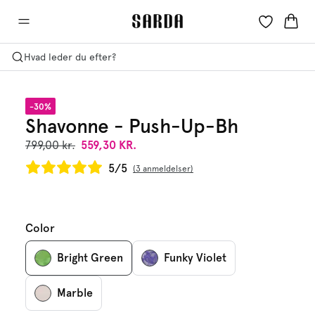
Hvad leder du efter?
-30%
Shavonne - Push-Up-Bh
799,00 kr.
559,30 KR.
5/5
3 anmeldelser
Color
Bright Green
Funky Violet
Marble