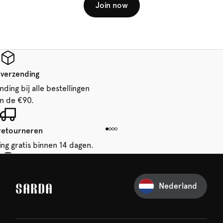
Join now
 verzending
ding bij alle bestellingen
n de €90.
 retourneren
ing gratis binnen 14 dagen.
je eerste bestelling
Nederland
iets van SARDA — je eerste
acht al op je!