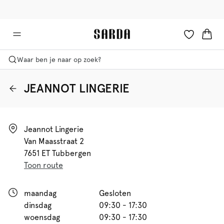
✉ Krijg 10% korting op je eerste bestelling!
🚚 Gratis bezorging boven €90
Waar ben je naar op zoek?
JEANNOT LINGERIE
Jeannot Lingerie

Van Maasstraat 2

7651 ET Tubbergen
Toon route
maandag
Gesloten
dinsdag
09:30 - 17:30
woensdag
09:30 - 17:30