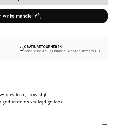
n winkelmandje
GRATIS RETOURNEREN
Zend je bestelling binnen 14 dagen gratis terug
—jouw look, jouw stijl.
a gedurfde en veelzijdige look.