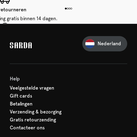
 retourneren
ing gratis binnen 14 dagen.
je eerste bestelling
Nederland
iets van SARDA — je eerste
acht al op je!
Help
Veelgestelde vragen
Gift cards
Betalingen
Verzending & bezorging
Gratis retourzending
Contacteer ons