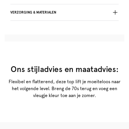
VERZORGING & MATERIALEN
78% Gerecycleerde garen
Niet bleken
Geen professionele reiniging
Niet trommeldrogen
30°C beperkt programma
°
30
Niet strijken
Polyester:78%, Elastaan:22%
Ons stijladvies en maatadvies:
Flexibel en flatterend, deze top lift je moeiteloos naar
het volgende level. Breng de 70s terug en voeg een
vleugje kleur toe aan je zomer.