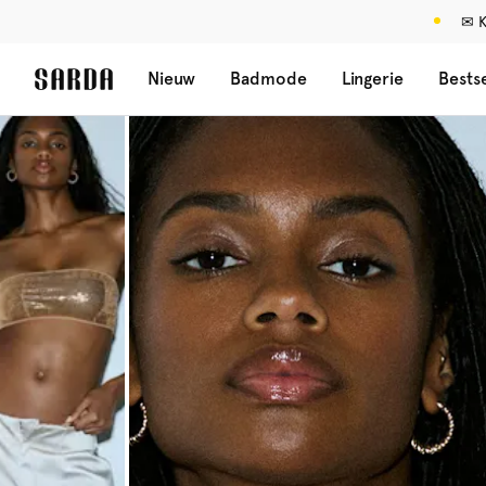
✉ K
Nieuw
Badmode
Lingerie
Bestse