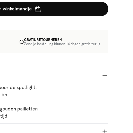
n winkelmandje
GRATIS RETOURNEREN
Zend je bestelling binnen 14 dagen gratis terug
voor de spotlight.
s bh
gouden pailletten
tijd