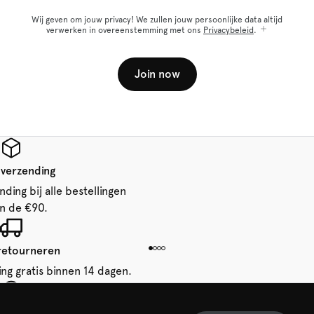
Wij geven om jouw privacy! We zullen jouw persoonlijke data altijd
verwerken in overeenstemming met ons
Privacybeleid
.
Join now
 verzending
ding bij alle bestellingen
n de €90.
 retourneren
ing gratis binnen 14 dagen.
je eerste bestelling