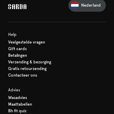
Nederland
iets van SARDA — je eerste
acht al op je!
Help
Veelgestelde vragen
Gift cards
Betalingen
Verzending & bezorging
Gratis retourzending
Contacteer ons
Advies
Wasadvies
Maattabellen
Bh fit quiz