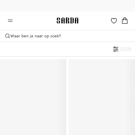
✉ Krijg 10% korting op je eerste bestelling!
🚚 Gratis bezorging boven €90
Waar ben je naar op zoek?