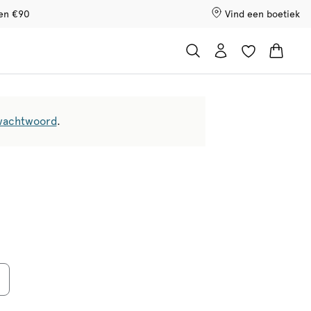
ven €90
Vind een boetiek
wachtwoord
.