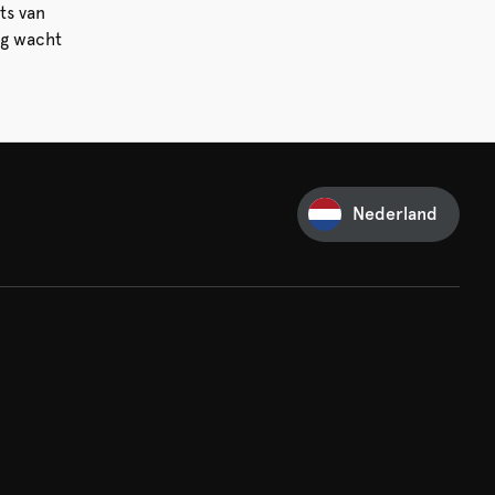
ts van
ng wacht
Nederland