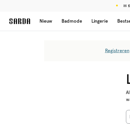
✉ K
Nieuw
Badmode
Lingerie
Bestse
Registreren
A
w