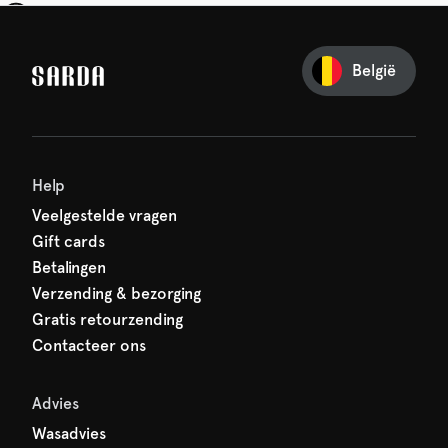
je eerste bestelling
België
iets van SARDA — je eerste
acht al op je!
Help
Veelgestelde vragen
Gift cards
Betalingen
Verzending & bezorging
Gratis retourzending
Contacteer ons
Advies
Wasadvies