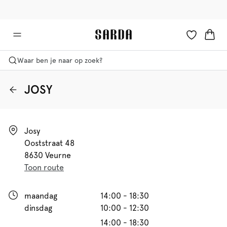
✉ Krijg 10% korting op je eerste bestelling!
🚚 Gratis bezorging boven €90
Waar ben je naar op zoek?
JOSY
Josy

Ooststraat 48

8630 Veurne
Toon route
maandag
14:00 - 18:30
dinsdag
10:00 - 12:30
14:00 - 18:30