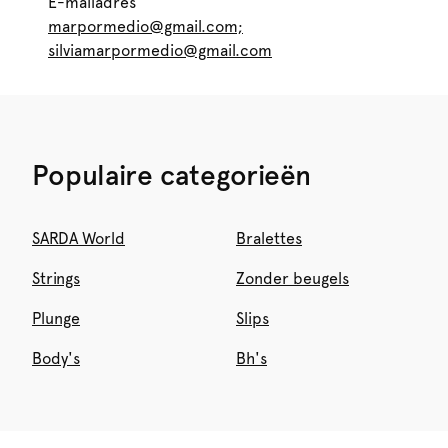
E-mailadres
marpormedio@gmail.com;
silviamarpormedio@gmail.com
Populaire categorieën
SARDA World
Bralettes
Strings
Zonder beugels
Plunge
Slips
Body's
Bh's