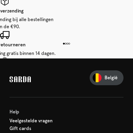
 verzending
ding bij alle bestellingen
n de €90.
 retourneren
ing gratis binnen 14 dagen.
je eerste bestelling
België
iets van SARDA — je eerste
acht al op je!
Help
Veelgestelde vragen
Gift cards