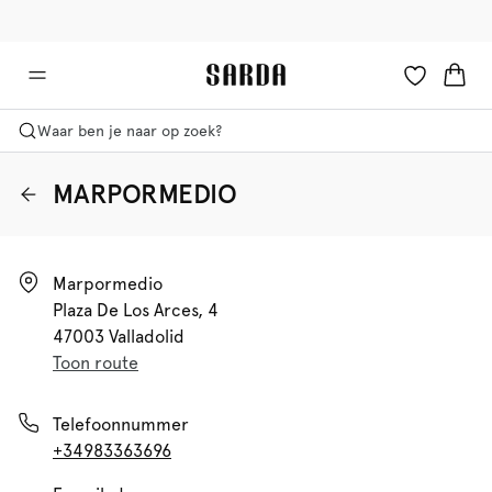
✉ Krijg 10% korting op je eerste bestelling!
🚚 Gratis bezorging boven €90
Waar ben je naar op zoek?
MARPORMEDIO
Marpormedio

Plaza De Los Arces, 4

47003 Valladolid
Toon route
Telefoonnummer
+34983363696