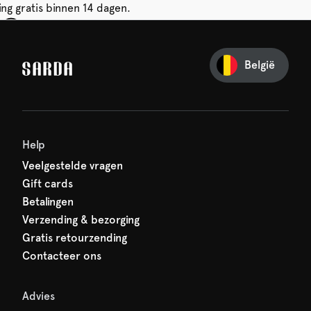
ing gratis binnen 14 dagen.
je eerste bestelling
België
iets van SARDA — je eerste
acht al op je!
Help
Veelgestelde vragen
Gift cards
Betalingen
Verzending & bezorging
Gratis retourzending
Contacteer ons
Advies