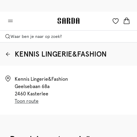
✉ Krijg 10% korting op je eerste bestelling!
🚚 Gratis bezorging boven €90
Waar ben je naar op zoek?
KENNIS LINGERIE&FASHION
Kennis Lingerie&fashion

Geelsebaan 68a

2460 Kasterlee
Toon route