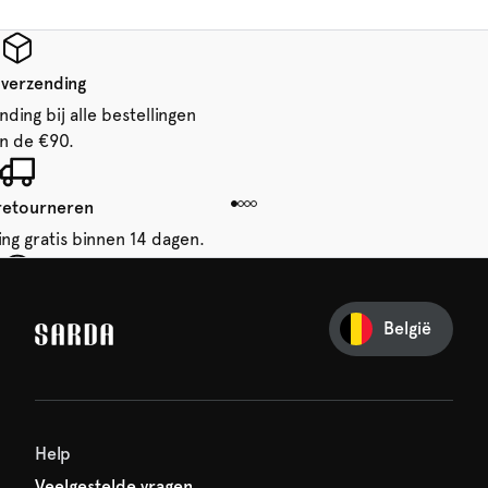
 verzending
ding bij alle bestellingen
n de €90.
 retourneren
ing gratis binnen 14 dagen.
je eerste bestelling
België
iets van SARDA — je eerste
acht al op je!
Help
Veelgestelde vragen