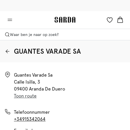
✉ Krijg 10% korting op je eerste bestelling!
🚚 Gratis bezorging boven €90
Waar ben je naar op zoek?
GUANTES VARADE SA
Guantes Varade Sa

Calle Isilla, 3

09400 Aranda De Duero
Toon route
Telefoonnummer
+34915342064