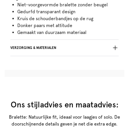
Niet-voorgevormde bralette zonder beugel
Gedurfd transparant design
Kruis de schouderbandjes op de rug
Donker paars met attitude
Gemaakt van duurzaam materiaal
VERZORGING & MATERIALEN
54% Gerecycleerde garen
Niet bleken
Geen professionele reiniging
Niet trommeldrogen
30°C beperkt programma
°
30
Niet strijken
Polyamide:84%, Elastaan:16%
Ons stijladvies en maatadvies:
Bralette: Natuurlijke fit, ideaal voor laagjes of solo. De
doorschijnende details geven je net die extra edge.