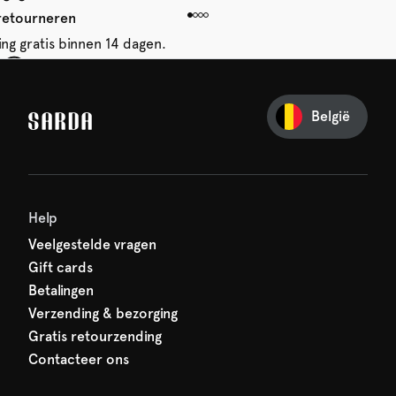
 retourneren
ing gratis binnen 14 dagen.
je eerste bestelling
België
iets van SARDA — je eerste
acht al op je!
Help
Veelgestelde vragen
Gift cards
Betalingen
Verzending & bezorging
Gratis retourzending
Contacteer ons