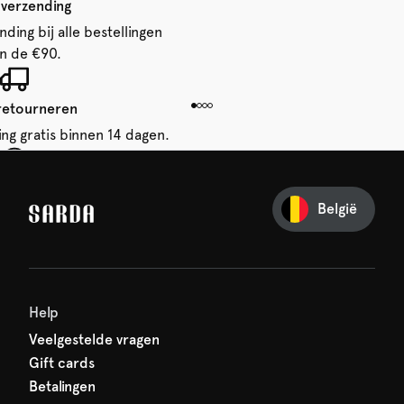
 verzending
ding bij alle bestellingen
n de €90.
 retourneren
ing gratis binnen 14 dagen.
je eerste bestelling
België
iets van SARDA — je eerste
acht al op je!
Help
Veelgestelde vragen
Gift cards
Betalingen