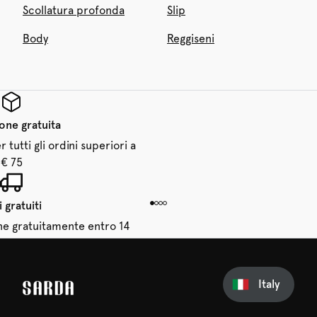
Scollatura profonda
Slip
Body
Reggiseni
one gratuita
 tutti gli ordini superiori a
€ 75
 gratuiti
dine gratuitamente entro 14
giorni
Italy
sul tuo primo ordine
erti nulla di SARDA: il tuo