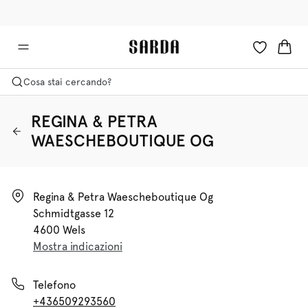
✉ Ottieni il 10% di sconto sul tuo primo ordine!
🚚 Consegna gratuita sopra i €75
Cosa stai cercando?
REGINA & PETRA
WAESCHEBOUTIQUE OG
Regina & Petra Waescheboutique Og

Schmidtgasse 12

4600 Wels
Mostra indicazioni
Telefono
+436509293560