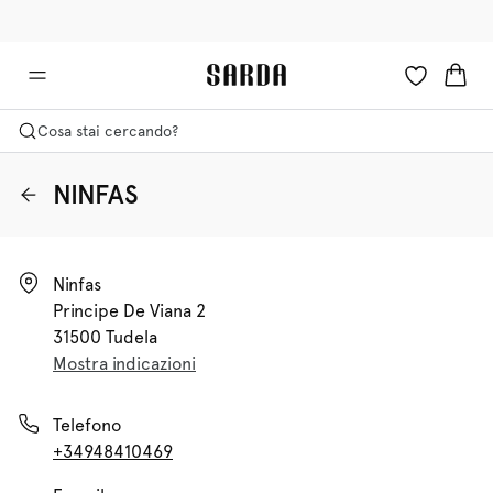
✉ Ottieni il 10% di sconto sul tuo primo ordine!
🚚 Consegna gratuita sopra i €75
Cosa stai cercando?
NINFAS
Ninfas

Principe De Viana 2

31500 Tudela
Mostra indicazioni
Telefono
+34948410469