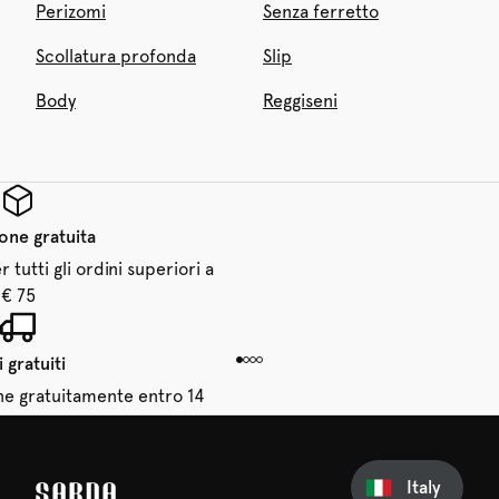
Perizomi
Senza ferretto
Scollatura profonda
Slip
Body
Reggiseni
one gratuita
 tutti gli ordini superiori a
€ 75
 gratuiti
dine gratuitamente entro 14
giorni
Italy
sul tuo primo ordine