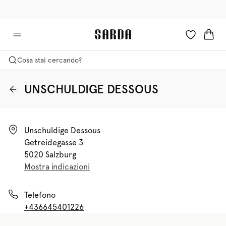
✉ Ottieni il 10% di sconto sul tuo primo ordine!
🚚 Consegna gratuita sopra i €75
Cosa stai cercando?
UNSCHULDIGE DESSOUS
Unschuldige Dessous

Getreidegasse 3

5020 Salzburg
Mostra indicazioni
Telefono
+436645401226