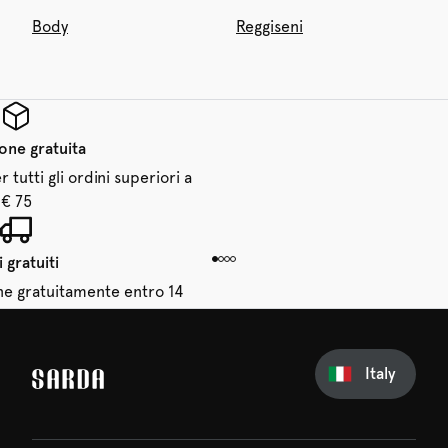
Body
Reggiseni
one gratuita
 tutti gli ordini superiori a
€ 75
 gratuiti
dine gratuitamente entro 14
giorni
Italy
sul tuo primo ordine
erti nulla di SARDA: il tuo
 sta già aspettando!