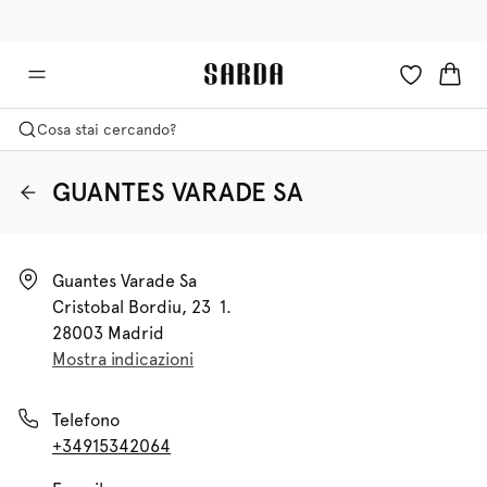
✉ Ottieni il 10% di sconto sul tuo primo ordine!
🚚 Consegna gratuita sopra i €75
Cosa stai cercando?
GUANTES VARADE SA
Guantes Varade Sa

Cristobal Bordiu, 23  1.

28003 Madrid
Mostra indicazioni
Telefono
+34915342064