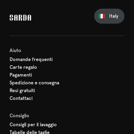
Italy
sul tuo primo ordine
erti nulla di SARDA: il tuo
 sta già aspettando!
Aiuto
Domande frequenti
Carte regalo
Pagamenti
Spedizione e consegna
Resi gratuiti
Contattaci
Consiglio
Consigli per il lavaggio
Tabelle delle taglie