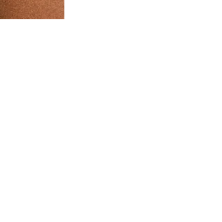
stri consigli sullo stile e sulle ta
co di trasparenze aggiunge quel tocco di carattere che stavi ce