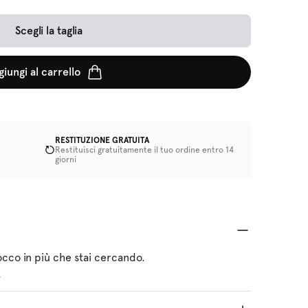
Scegli la taglia
giungi al carrello
RESTITUZIONE GRATUITA
Restituisci gratuitamente il tuo ordine entro 14
giorni
occo in più che stai cercando.
.