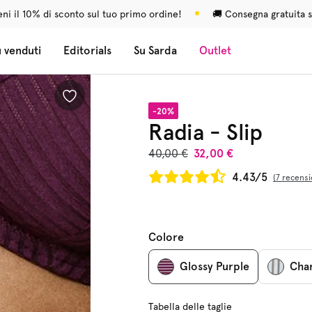
ni il 10% di sconto sul tuo primo ordine!
🚚 Consegna gratuita s
ù venduti
Editorials
Su Sarda
Outlet
-20%
Radia - Slip
40,00 €
32,00 €
4.43/5
7 recensi
Colore
Glossy Purple
Chan
Tabella delle taglie