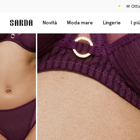
✉ Ottie
Novità
Moda mare
Lingerie
I pi