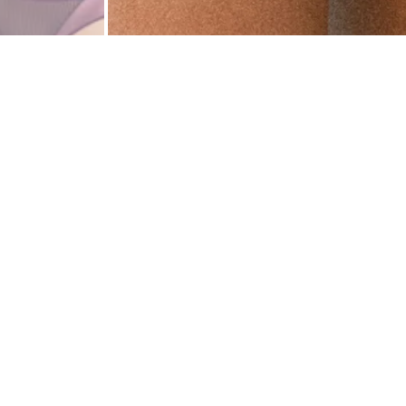
I no
Il gio