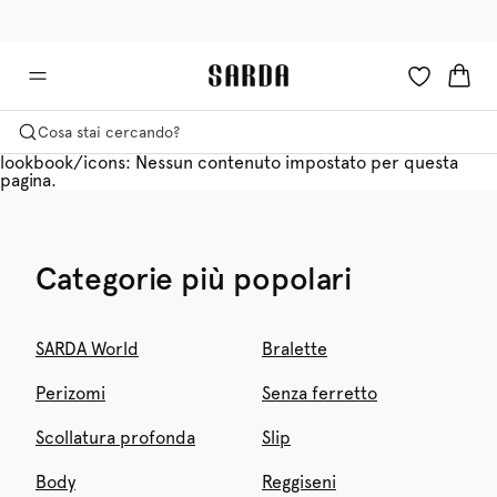
✉ Ottieni il 10% di sconto sul tuo primo ordine!
🚚 Consegna gratuita sopra i €75
Cosa stai cercando?
lookbook/icons: Nessun contenuto impostato per questa
pagina.
Categorie più popolari
SARDA World
Bralette
Perizomi
Senza ferretto
Scollatura profonda
Slip
Body
Reggiseni