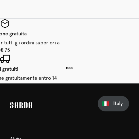
one gratuita
 tutti gli ordini superiori a
€ 75
 gratuiti
dine gratuitamente entro 14
giorni
Italy
sul tuo primo ordine
erti nulla di SARDA: il tuo
 sta già aspettando!