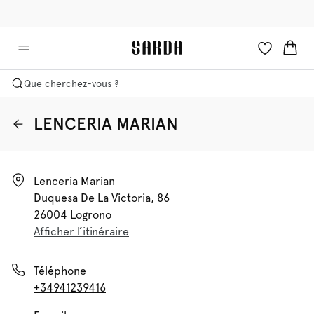
🚚 Livraison gratuite à partir de 150 CHF
✉ -10 % sur votre première commande
Que cherchez-vous ?
LENCERIA MARIAN
Lenceria Marian

Duquesa De La Victoria, 86

26004 Logrono
Afficher l’itinéraire
Téléphone
+34941239416