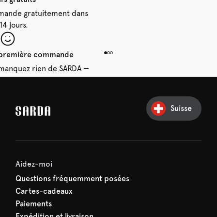
mande gratuitement dans
 14 jours.
e première commande
e manquez rien de SARDA —
ction vous attend déjà !
Suisse
Aidez-moi
Questions fréquemment posées
Cartes-cadeaux
Paiements
Expédition et livraison