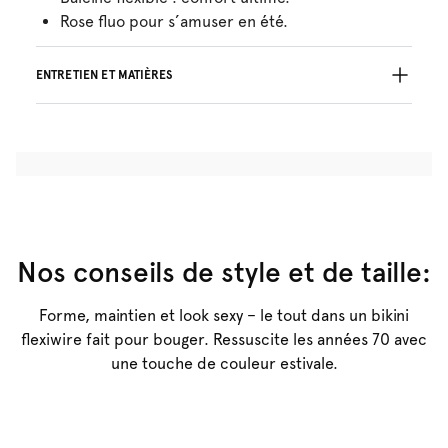
Rose fluo pour s’amuser en été.
ENTRETIEN ET MATIÈRES
78% Les fils recyclés
Ne pas blanchir
Lavage professionnel exclu
Séchage à la machine exclu
30°C Programme modéré
°
30
Repassage exclu
Polyester:78%, Elasthanne:22%
Nos conseils de style et de taille:
Forme, maintien et look sexy – le tout dans un bikini
flexiwire fait pour bouger. Ressuscite les années 70 avec
une touche de couleur estivale.