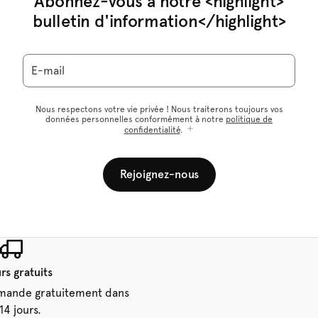
Abonnez-vous à notre <highlight>
bulletin d'information</highlight>
E-mail
Nous respectons votre vie privée ! Nous traiterons toujours vos
données personnelles conformément à notre
politique de
confidentialité
.
Rejoignez-nous
rs gratuits
mande gratuitement dans
 14 jours.