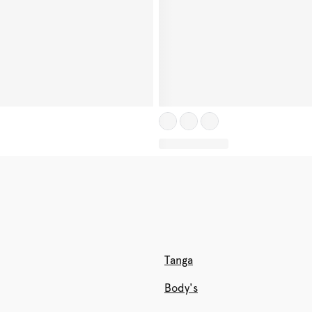
Tanga
Body's