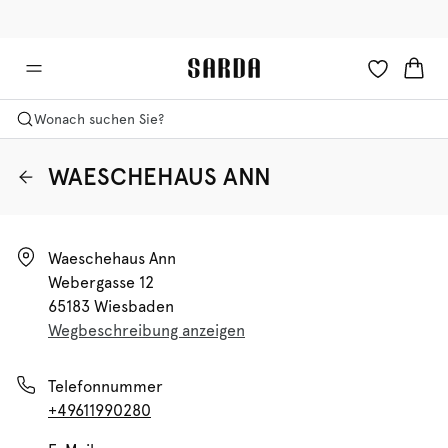
✉ Erhalten Sie 10% Rabatt auf Ihre erste Bestellung!
🚚 Kostenloser Versand über 90 €
Wonach suchen Sie?
WAESCHEHAUS ANN
Waeschehaus Ann

Webergasse 12

65183 Wiesbaden
Wegbeschreibung anzeigen
Telefonnummer
+49611990280