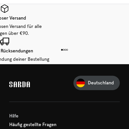
oser Versand
osen Versand für alle
ngen über €90.
 Rücksendungen
ndung deiner Bestellung
 von 14 Tagen.
Deutschland
Ihre erste Bestellung
und verpassen Sie nichts
hr erster Rabatt wartet
n auf Sie!
Hilfe
Häufig gestellte Fragen