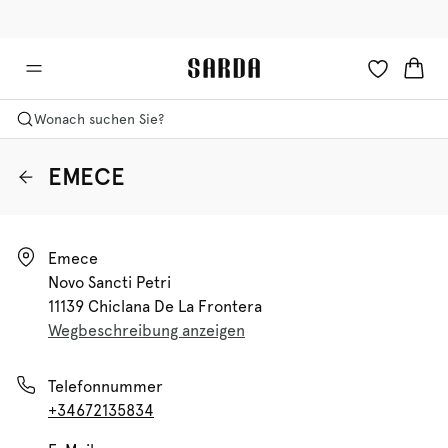
✉ Erhalten Sie 10% Rabatt auf Ihre erste Bestellung!
🚚 Kostenloser Versand über 90 €
Wonach suchen Sie?
EMECE
Emece

Novo Sancti Petri

11139 Chiclana De La Frontera
Wegbeschreibung anzeigen
Telefonnummer
+34672135834