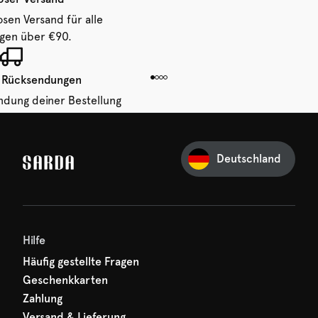
osen Versand für alle
ngen über €90.
 Rücksendungen
ndung deiner Bestellung
 von 14 Tagen.
Deutschland
Ihre erste Bestellung
und verpassen Sie nichts
hr erster Rabatt wartet
n auf Sie!
Hilfe
Häufig gestellte Fragen
Geschenkkarten
Zahlung
Versand & Lieferung