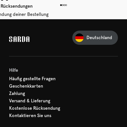
 Rücksendungen
ndung deiner Bestellung
 von 14 Tagen.
Deutschland
Ihre erste Bestellung
und verpassen Sie nichts
hr erster Rabatt wartet
n auf Sie!
Hilfe
Häufig gestellte Fragen
Geschenkkarten
Zahlung
Versand & Lieferung
Kostenlose Rücksendung
Kontaktieren Sie uns