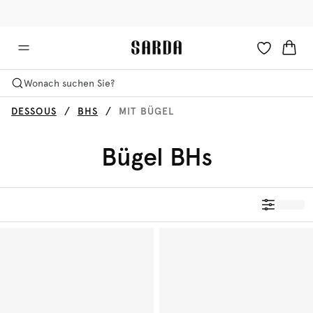
✉ Erhalten Sie 10% Rabatt auf Ihre erste Bestellung!
🚚 Kostenloser Versand über 90 €
Wonach suchen Sie?
DESSOUS
BHS
MIT BÜGEL
Bügel BHs