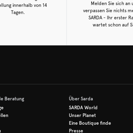
Melden Sie sich an
llung innerhalb von 14
verpassen Sie nichts m
Tagen.
SARDA - Ihr erster R
wartet schon auf S
le Beratung
Über Sarda
ge
SARDA World
llen
Unser Planet
Eine Boutique finde
n
Presse