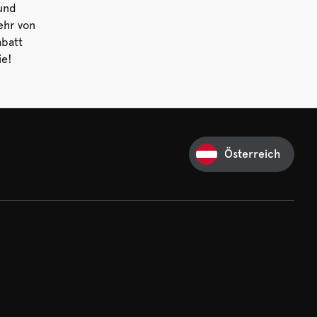
 und
ehr von
abatt
ie!
Österreich