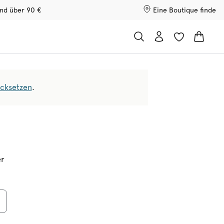
and über 90 €
Eine Boutique finde
ücksetzen
.
er