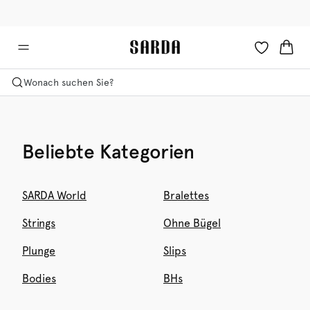
✉ Erhalten Sie 10% Rabatt auf Ihre erste Bestellung!
🚚 Kostenloser Versand über 90 €
Wonach suchen Sie?
Beliebte Kategorien
SARDA World
Bralettes
Strings
Ohne Bügel
Plunge
Slips
Bodies
BHs