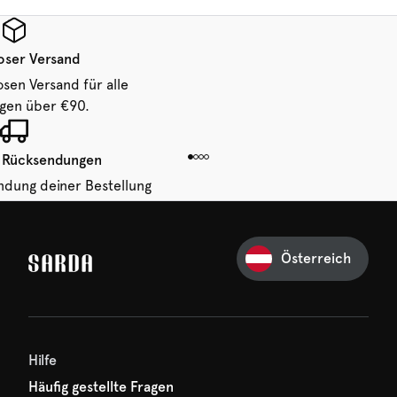
oser Versand
osen Versand für alle
ngen über €90.
 Rücksendungen
ndung deiner Bestellung
 von 14 Tagen.
Österreich
Ihre erste Bestellung
und verpassen Sie nichts
hr erster Rabatt wartet
n auf Sie!
Hilfe
Häufig gestellte Fragen