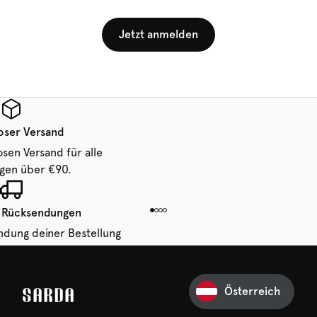
Jetzt anmelden
oser Versand
osen Versand für alle
ngen über €90.
 Rücksendungen
ndung deiner Bestellung
 von 14 Tagen.
Österreich
Ihre erste Bestellung
und verpassen Sie nichts