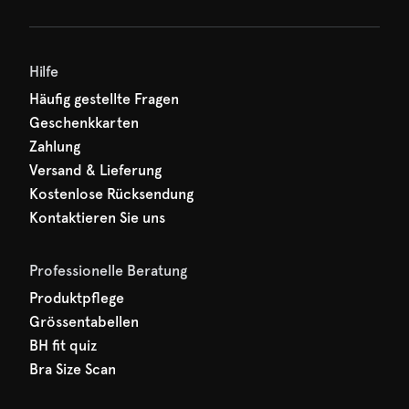
hr erster Rabatt wartet
n auf Sie!
Hilfe
Häufig gestellte Fragen
Geschenkkarten
Zahlung
Versand & Lieferung
Kostenlose Rücksendung
Kontaktieren Sie uns
Professionelle Beratung
Produktpflege
Grössentabellen
BH fit quiz
Bra Size Scan