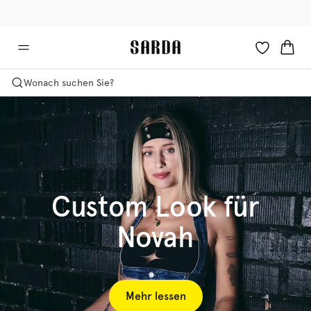
✉ Erhalten Sie 10% Rabatt auf Ihre erste Bestellung!
🚚 Kostenloser Versand über 90 €
Wonach suchen Sie?
Custom Look für
Novah
Mehr lessen