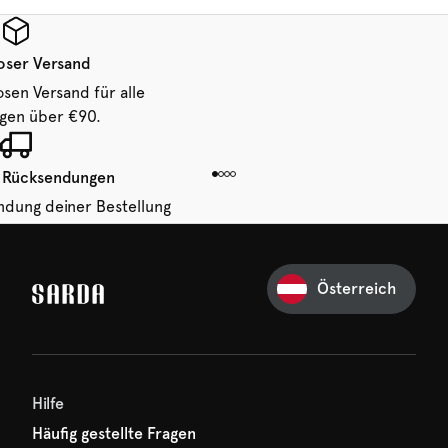
oser Versand
osen Versand für alle
ngen über €90.
 Rücksendungen
ndung deiner Bestellung
 von 14 Tagen.
Österreich
Ihre erste Bestellung
und verpassen Sie nichts
hr erster Rabatt wartet
n auf Sie!
Hilfe
Häufig gestellte Fragen