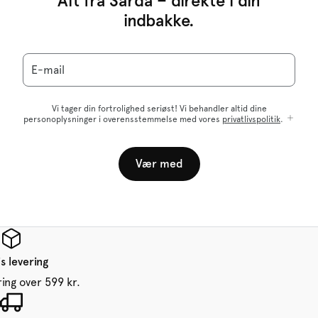
Alt fra Sarda – direkte i din
indbakke.
E-mail
Vi tager din fortrolighed seriøst! Vi behandler altid dine
personoplysninger i overensstemmelse med vores
privatlivspolitik
.
Vær med
s levering
ring over 599 kr.