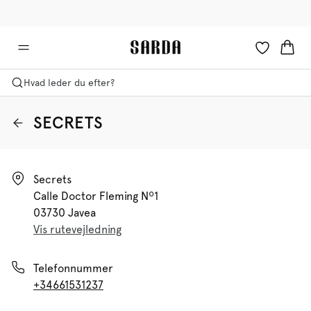
✉ Få 10% rabat på din første ordre!
🚚 Gratis levering over 599 kr.
Hvad leder du efter?
SECRETS
Secrets

Calle Doctor Fleming Nº1

03730 Javea
Vis rutevejledning
Telefonnummer
+34661531237