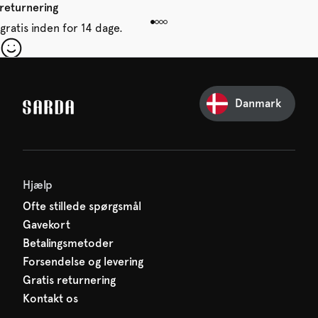
 returnering
gratis inden for 14 dage.
 din første ordre
e glip af noget fra SARDA —
Danmark
venter allerede på dig!
Hjælp
Ofte stillede spørgsmål
Gavekort
Betalingsmetoder
Forsendelse og levering
Gratis returnering
Kontakt os