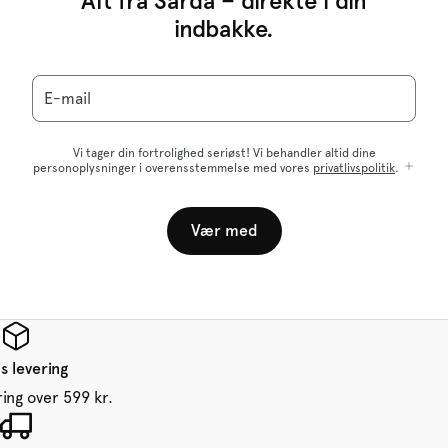
Alt fra Sarda – direkte i din
indbakke.
E-mail
Vi tager din fortrolighed seriøst! Vi behandler altid dine
personoplysninger i overensstemmelse med vores
privatlivspolitik
.
Vær med
s levering
ring over 599 kr.