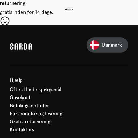
 returnering
gratis inden for 14 dage.
 din første ordre
e glip af noget fra SARDA —
Danmark
venter allerede på dig!
Hjælp
Ofte stillede spørgsmål
Gavekort
Betalingsmetoder
Forsendelse og levering
Gratis returnering
Kontakt os