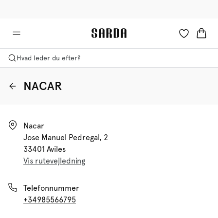
✉ Få 10% rabat på din første ordre!
🚚 Gratis levering over 599 kr.
Hvad leder du efter?
NACAR
Nacar

Jose Manuel Pedregal, 2

33401 Aviles
Vis rutevejledning
Telefonnummer
+34985566795