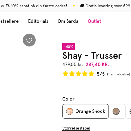
✉ Få 10% rabat på din første ordre!
🚚 Gratis levering over 599 
stsellere
Editorials
Om Sarda
Outlet
-40%
Shay - Trusser
479,00 kr.
287,40 KR.
5/5
1 anmeldelse
Color
Orange Shock
Størrelsestabel