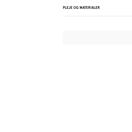
PLEJE OG MATERIALER
77% Recycled yarns
Må ikke bleges
Må ikke renses professionelt
Må ikke tørretumbles
Vaskes i hånden
Må ikke stryges
Bomuld:18%, Polyamid:45%, P