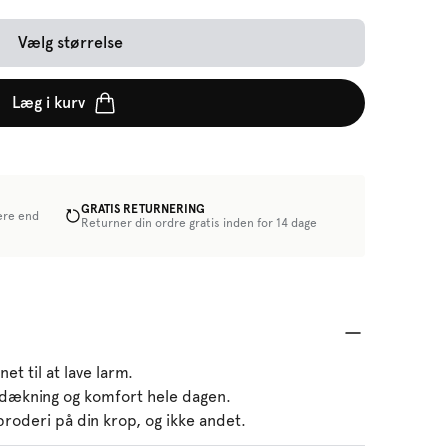
Vælg størrelse
Læg i kurv
GRATIS RETURNERING
ere end
Returner din ordre gratis inden for 14 dage
et til at lave larm.
a dækning og komfort hele dagen.
oderi på din krop, og ikke andet.