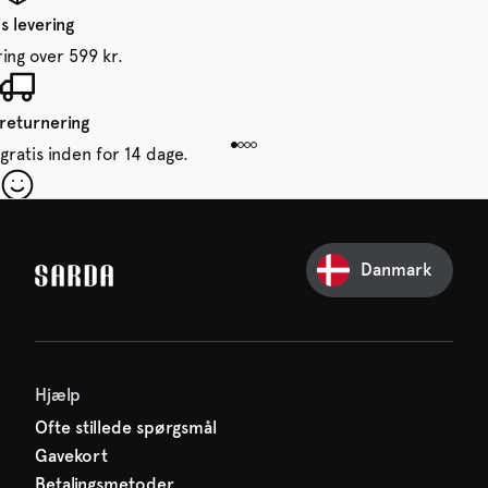
s levering
ring over 599 kr.
 returnering
gratis inden for 14 dage.
 din første ordre
e glip af noget fra SARDA —
Danmark
venter allerede på dig!
Hjælp
Ofte stillede spørgsmål
Gavekort
Betalingsmetoder