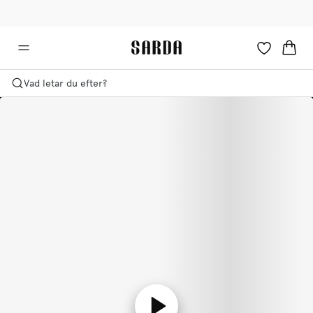
✉ Få 10 % rabatt på din första beställning!
🚚 Fri leverans över 599 kr
Vad letar du efter?