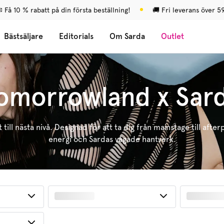
 Få 10 % rabatt på din första beställning!
🚚 Fri leverans över 5
Bästsäljare
Editorials
Om Sarda
Outlet
omorrowland x Sar
till nästa nivå. Designad för att ta dig från mainstage till af
energi och Sardas vågade hantverk.