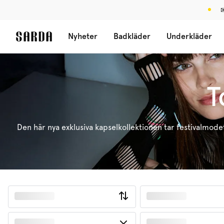
✉
Nyheter
Badkläder
Underkläder
T
Den här nya exklusiva kapselkollektionen tar festivalmodet 