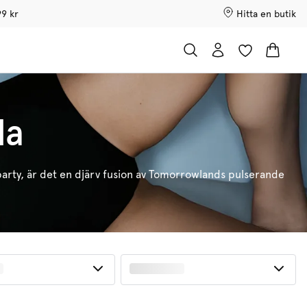
99 kr
Hitta en butik
da
terparty, är det en djärv fusion av Tomorrowlands pulserande