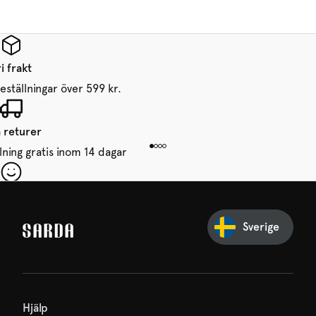
i frakt
beställningar över 599 kr.
a returer
lning gratis inom 14 dagar
in första beställning
ssa inget från SARDA — din
Sverige
väntar redan på dig!
Hjälp