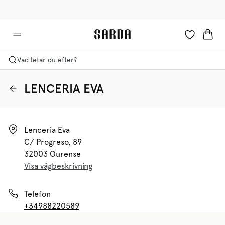
✉ Få 10 % rabatt på din första beställning!
🚚 Fri leverans över 599 kr
Vad letar du efter?
LENCERIA EVA
Lenceria Eva

C/ Progreso, 89

32003 Ourense
Visa vägbeskrivning
Telefon
+34988220589