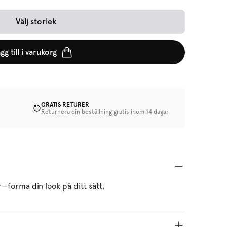
Välj storlek
gg till i varukorg
GRATIS RETURER
Returnera din beställning gratis inom 14 dagar
r—forma din look på ditt sätt.