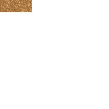
Våra stil- och storleksråd:
Från morgonsurf till kvällsdrinkar—forma din look på ditt sätt.