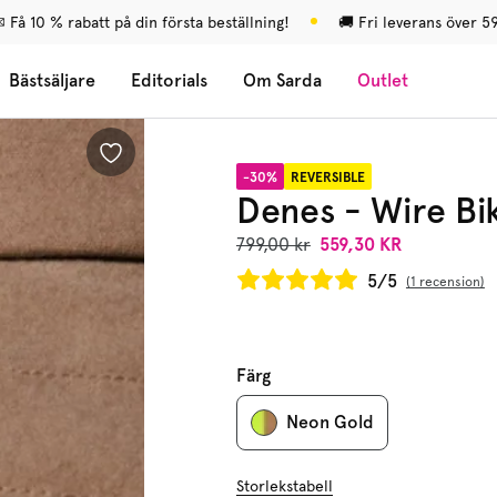
 Få 10 % rabatt på din första beställning!
🚚 Fri leverans över 5
Bästsäljare
Editorials
Om Sarda
Outlet
-30%
REVERSIBLE
Denes - Wire Bik
799,00 kr
559,30 KR
5/5
1 recension
Färg
Neon Gold
Storlekstabell