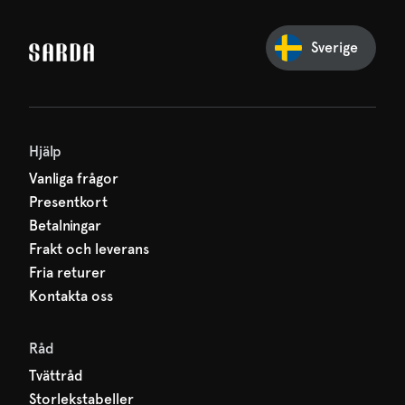
in första beställning
ssa inget från SARDA — din
Sverige
väntar redan på dig!
Hjälp
Vanliga frågor
Presentkort
Betalningar
Frakt och leverans
Fria returer
Kontakta oss
Råd
Tvättråd
Storlekstabeller