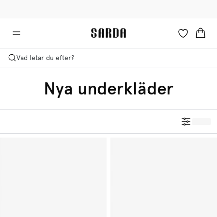
✉ Få 10 % rabatt på din första beställning!
🚚 Fri leverans över 599 kr
Vad letar du efter?
Nya underkläder