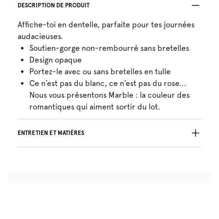
DESCRIPTION DE PRODUIT
Affiche-toi en dentelle, parfaite pour tes journées
audacieuses.
Soutien-gorge non-rembourré sans bretelles
Design opaque
Portez-le avec ou sans bretelles en tulle
Ce n’est pas du blanc, ce n’est pas du rose...
Nous vous présentons Marble : la couleur des
romantiques qui aiment sortir du lot.
ENTRETIEN ET MATIÈRES
Ne pas blanchir
Lavage professionnel exclu
Séchage à la machine exclu
30°C Programme modéré
°
30
Repassage exclu
Polyamide:83%, Elasthanne:17%