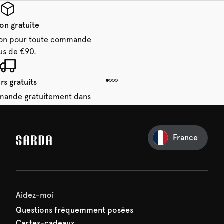
son gratuite
aison pour toute commande
us de €90.
rs gratuits
mande gratuitement dans
 14 jours.
France
e première commande
e manquez rien de SARDA —
ction vous attend déjà !
Aidez-moi
Questions fréquemment posées
Cartes-cadeaux