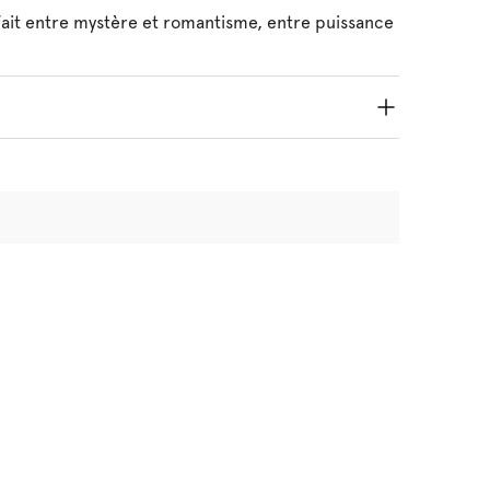
rfait entre mystère et romantisme, entre puissance
Polyester:44%, Elasthanne:9%