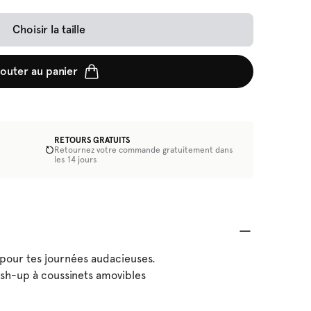
Choisir la taille
jouter au panier
RETOURS GRATUITS
Retournez votre commande gratuitement dans
€
les 14 jours
e pour tes journées audacieuses.
h-up à coussinets amovibles