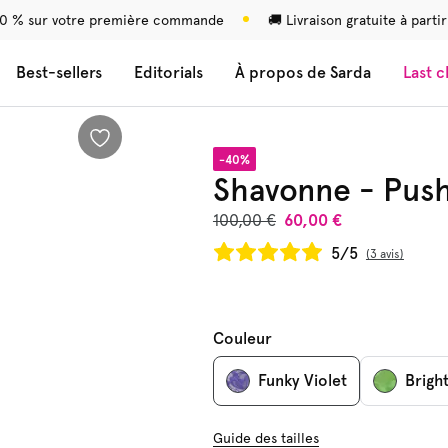
0 % sur votre première commande
🚚 Livraison gratuite à parti
Best-sellers
Editorials
À propos de Sarda
Last 
-40%
Shavonne - Pus
100,00 €
60,00 €
5/5
3 avis
Couleur
Funky Violet
Brigh
Guide des tailles