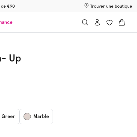
r de €90
Trouver une boutique
chance
h- Up
t Green
Marble